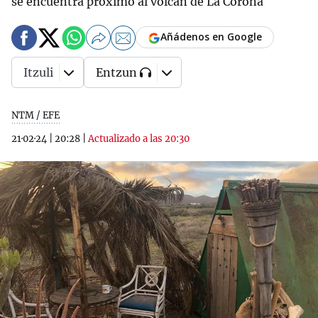
se encuentra próximo al volcán de La Corona
Añádenos en Google
Itzuli
Entzun
NTM / EFE
21·02·24
|
20:28
|
Actualizado a las 20:30