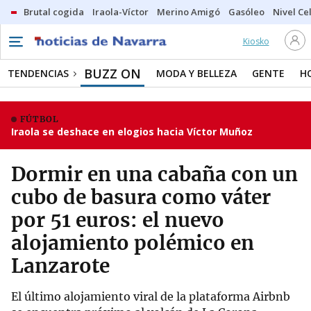
Brutal cogida
Iraola-Víctor
Merino Amigó
Gasóleo
Nivel Ce
Kiosko
BUZZ ON
TENDENCIAS
MODA Y BELLEZA
GENTE
H
FÚTBOL
Iraola se deshace en elogios hacia Víctor Muñoz
Dormir en una cabaña con un
cubo de basura como váter
por 51 euros: el nuevo
alojamiento polémico en
Lanzarote
El último alojamiento viral de la plataforma Airbnb