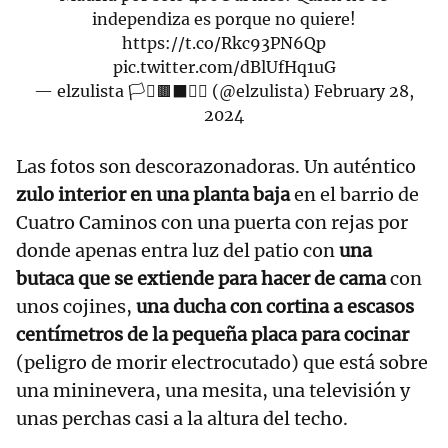
independiza es porque no quiere!
https://t.co/Rkc93PN6Qp
pic.twitter.com/dBlUfHq1uG
— elzulista 🏳️‍⚧️🟫⬛️🏳️‍🌈 (@elzulista)
February 28,
2024
Las fotos son descorazonadoras. Un auténtico
zulo interior en una planta baja
en el barrio de
Cuatro Caminos con una puerta con rejas por
donde apenas entra luz del patio con
una
butaca que se extiende para hacer de cama
con
unos cojines,
una ducha con cortina a escasos
centímetros de la pequeña placa para cocinar
(peligro de morir electrocutado) que está sobre
una mininevera, una mesita, una televisión y
unas perchas casi a la altura del techo.