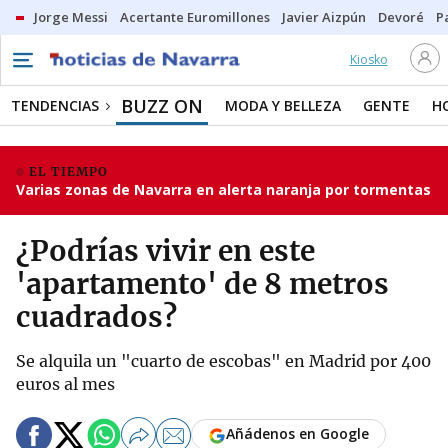
Jorge Messi
Acertante Euromillones
Javier Aizpún
Devoré
P
Kiosko
BUZZ ON
TENDENCIAS
MODA Y BELLEZA
GENTE
H
EL TIEMPO
Varias zonas de Navarra en alerta naranja por tormentas
¿Podrías vivir en este
'apartamento' de 8 metros
cuadrados?
Se alquila un "cuarto de escobas" en Madrid por 400
euros al mes
Añádenos en Google