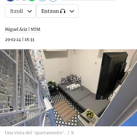
Itzuli
Entzun
Miguel Áriz | NTM
29·02·24
|
18:33
Una vista del 'apartamento'.
X