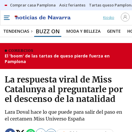
Comprar casa Pamplona
Aoiz feriantes
Tartas queso Pamplon
Kiosko
BUZZ ON
TENDENCIAS
MODA Y BELLEZA
GENTE
H
COMERCIOS
El 'boom' de las tartas de queso pierde fuerza en
Pamplona
La respuesta viral de Miss
Catalunya al preguntarle por
el descenso de la natalidad
Lara Doval hace lo que puede para salir del paso en
el certamen Miss Universo España