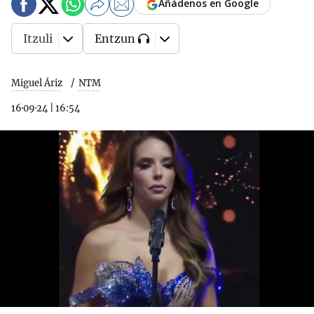
Añádenos en Google
Itzuli
Entzun
Miguel Áriz
NTM
16·09·24
|
16:54