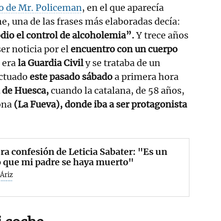
o de Mr. Policeman
, en el que aparecía
, una de las frases más elaboradas decía:
dio el control de alcoholemia”.
Y trece años
er noticia por el
encuentro con un cuerpo
 era
la Guardia Civil
y se trataba de un
ectuado
este pasado sábado
a primera hora
a de Huesca,
cuando la catalana, de 58 años,
tona
(La Fueva), donde iba a ser protagonista
ra confesión de Leticia Sabater: "Es un
o que mi padre se haya muerto"
Áriz