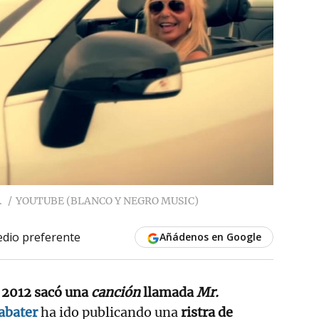
.
YOUTUBE (BLANCO Y NEGRO MUSIC)
dio preferente
Añádenos en Google
r
2012 sacó una
canción
llamada
Mr.
Sabater
ha ido publicando una
ristra de