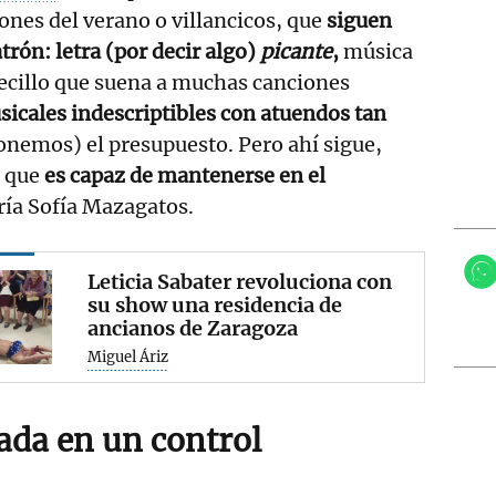
ones del verano o villancicos, que
siguen
rón: letra (por decir algo)
picante
,
música
ecillo que suena a muchas canciones
sicales indescriptibles con atuendos tan
nemos) el presupuesto. Pero ahí sigue,
 que
es capaz de mantenerse en el
ría Sofía Mazagatos.
Leticia Sabater revoluciona con
su show una residencia de
ancianos de Zaragoza
Miguel Áriz
ada en un control