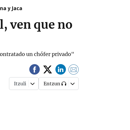
na y Jaca
l, ven que no
contratado un chófer privado"
Itzuli
Entzun