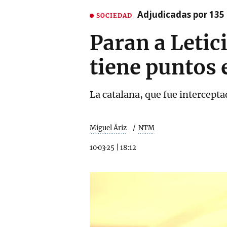
Adjudicadas por 135 
SOCIEDAD
Paran a Letic
tiene puntos 
La catalana, que fue intercept
Miguel Áriz
NTM
10·03·25
|
18:12