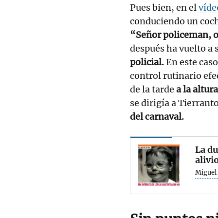
Pues bien, en el
víde
conduciendo un coche
“Señor policeman, o
después ha vuelto a s
policial.
En este caso
control rutinario ef
de la tarde
a la altur
se dirigía a Tierran
del carnaval.
La du
alivi
Miguel 