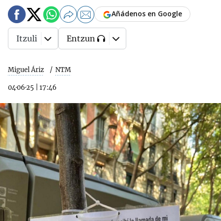
Añádenos en Google
Itzuli
Entzun
Miguel Áriz
NTM
04·06·25
|
17:46