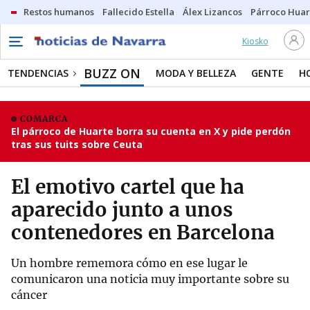
Restos humanos
Fallecido Estella
Álex Lizancos
Párroco Huar
Kiosko
BUZZ ON
TENDENCIAS
MODA Y BELLEZA
GENTE
H
COMARCA
El párroco de Huarte borra su cuenta en X y pide perdón
tras sus tuits sobre Ceuta
El emotivo cartel que ha
aparecido junto a unos
contenedores en Barcelona
Un hombre rememora cómo en ese lugar le
comunicaron una noticia muy importante sobre su
cáncer