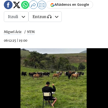
Añádenos en Google
Itzuli
Entzun
Miguel Áriz
NTM
06·12·25
|
19:00