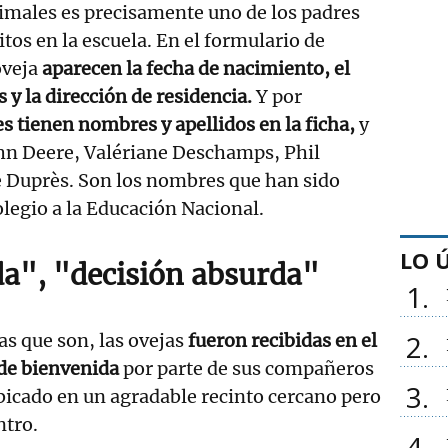
nimales es precisamente uno de los padres
tos en la escuela. En el formulario de
oveja
aparecen la fecha de nacimiento, el
 y la dirección de residencia.
Y por
s tienen nombres y apellidos en la ficha,
y
ohn Deere, Valériane Deschamps, Phil
 Duprès. Son los nombres que han sido
olegio a la Educación Nacional.
LO 
da", "decisión absurda"
1
2
 que son, las ovejas
fueron recibidas en el
 de bienvenida
por parte de sus compañeros
3
 ubicado en un agradable recinto cercano pero
ntro.
4