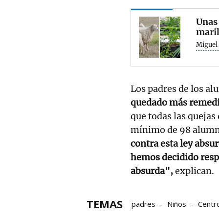
Unas 
mari
Miguel
Los padres de los al
quedado más remedio 
que todas las quejas
mínimo de 98 alumno
contra esta ley absu
hemos decidido resp
absurda",
explican.
TEMAS
padres
Niños
Centr
Educación
Ovejas
a