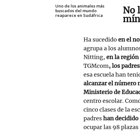
Uno de los animales más
No 
buscados del mundo
reaparece en Sudáfrica
mín
Ha sucedido
en el no
agrupa a los alumnos
Nitting,
en la región
TGMcom
, los padre
esa escuela han teni
alcanzar el número 
Ministerio de Educa
centro escolar. Como
cinco clases de la es
padres
han decidido 
ocupar las 98 plazas