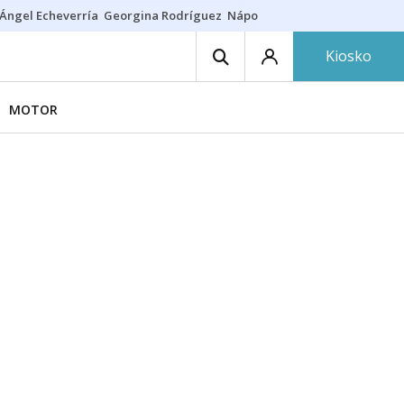
Ángel Echeverría
Georgina Rodríguez
Nápoles - Osasuna
Insultos rac
Kiosko
MOTOR