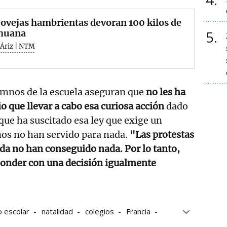
ovejas hambrientas devoran 100 kilos de
huana
5
 Áriz | NTM
umnos de la escuela aseguran que
no les ha
que llevar a cabo esa curiosa acción
dado
 que ha suscitado esa ley que exige un
s no han servido para nada.
"Las protestas
rda no han conseguido nada. Por lo tanto,
onder con una decisión igualmente
o escolar
natalidad
colegios
Francia
lumnos