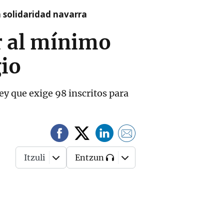
a solidaridad navarra
ar al mínimo
gio
ey que exige 98 inscritos para
Itzuli
Entzun