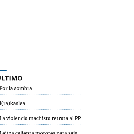
ÚLTIMO
Por la sombra
I(ra)kaslea
La violencia machista retrata al PP
Leitza calienta motores para seis