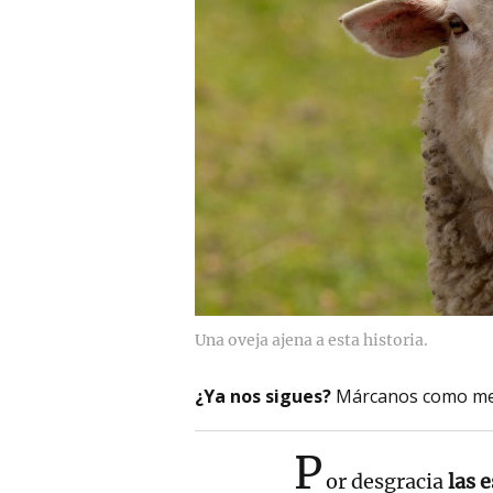
Una oveja ajena a esta historia.
¿Ya nos sigues?
Márcanos como me
P
or desgracia
las e