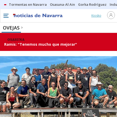
Tormentas en Navarra
Osasuna-Al Ain
Gorka Rodríguez
Indu
Kiosko
OVEJAS
OSASUNA
Ramis: "Tenemos mucho que mejorar"