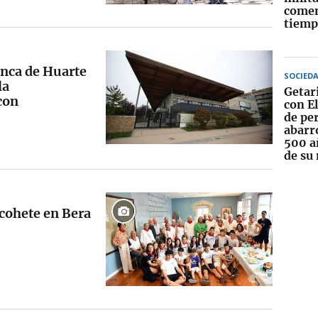
comen
tiemp
anca de Huarte
SOCIED
la
Getari
con
con E
de pe
abarro
500 a
de su
 cohete en Bera