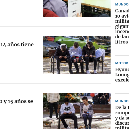
MUNDO
Canad
10 av
milit
gigan
incen
de la
litros
 14 años tiene
MOTOR
Hyund
Loung
excel
0 y 15 años se
MUNDO
De la 
rompe
y da 
discur
milit