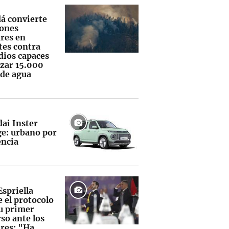
á convierte
iones
ares en
tes contra
dios capaces
nzar 15.000
 de agua
ai Inster
e: urbano por
encia
Espriella
 el protocolo
su primer
so ante los
ares: "Ha