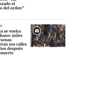
zado el
o del orden"
AD
a se vuelca
lkano: miles
rsonas
tan sus calles
ños después
 muerte