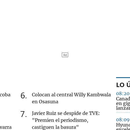
LO 
6
08:20
acoba
Colocan al central Willy Kambwala
Canadá
en Osasuna
en gi
lanzar
7
Javier Ruiz se despide de TVE:
08:09
"Premien el periodismo,
Hyund
varra
castiguen la basura"
excel