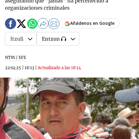
asegurando que "jamás" ha pertenecido a
organizaciones criminales
Añádenos en Google
Itzuli
Entzun
NTM / EFE
22·04·25
|
18:13
|
Actualizado a las 18:14