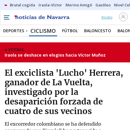
Brutal cogida
Iraola-Víctor
Merino Amigó
Gasóleo
Nivel Ce
Kiosko
CICLISMO
DEPORTES
FÚTBOL
BALONCESTO
BALO
FÚTBOL
Iraola se deshace en elogios hacia Víctor Muñoz
El exciclista 'Lucho' Herrera,
ganador de La Vuelta,
investigado por la
desaparición forzada de
cuatro de sus vecinos
El excorredor colombiano se ha defendido