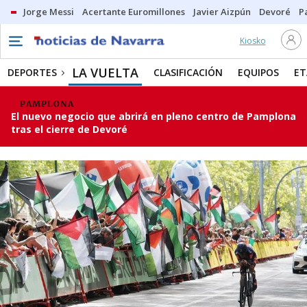
Jorge Messi
Acertante Euromillones
Javier Aizpún
Devoré
P
Kiosko
LA VUELTA
DEPORTES
CLASIFICACIÓN
EQUIPOS
ET
PAMPLONA
El nuevo negocio que abrirá en pleno centro de Pamplona
tras el cierre de Devoré