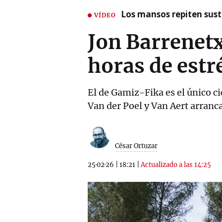
Los mansos repiten susto
VÍDEO
Jon Barrenet
horas de estr
El de Gamiz-Fika es el único ci
Van der Poel y Van Aert arranca
César Ortuzar
25·02·26
|
18:21
|
Actualizado a las 14:25