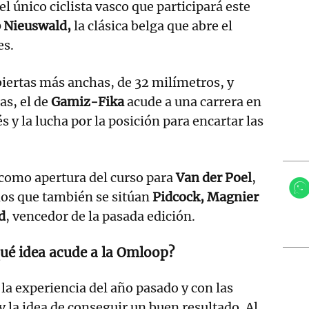
 el único ciclista vasco que participará este
 Nieuswald,
la clásica belga que abre el
es.
biertas más anchas, de 32 milímetros, y
as, el de
Gamiz-Fika
acude a una carrera en
s y la lucha por la posición para encartar las
á como apertura del curso para
Van der Poel
,
 los que también se sitúan
Pidcock, Magnier
d
, vencedor de la pasada edición.
ué idea acude a la Omloop?
a experiencia del año pasado y con las
y la idea de conseguir un buen resultado. Al