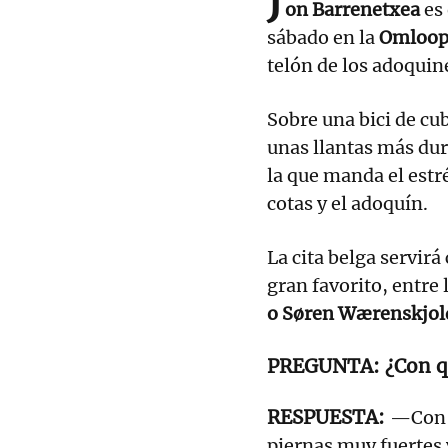
J
on Barrenetxea
es
sábado en la
Omloop
telón de los adoquin
Sobre una bici de cu
unas llantas más dur
la que manda el estré
cotas y el adoquín.
La cita belga servir
gran favorito, entre
o Søren Wærenskjol
¿Con q
—Con l
piernas muy fuertes 