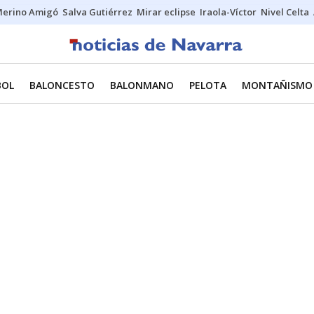
erino Amigó
Salva Gutiérrez
Mirar eclipse
Iraola-Víctor
Nivel Celta
BOL
BALONCESTO
BALONMANO
PELOTA
MONTAÑISMO