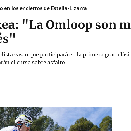
 en los encierros de Estella-Lizarra
xea: "La Omloop son m
és"
clista vasco que participará en la primera gran clási
rán el curso sobre asfalto