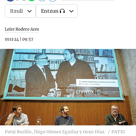
Itzuli
Entzun
Leire Rodero Ares
01·11·24
|
09:57
Patxi Burillo, Íñigo Gómez Eguiluz y Goyo Díaz.
PATXI