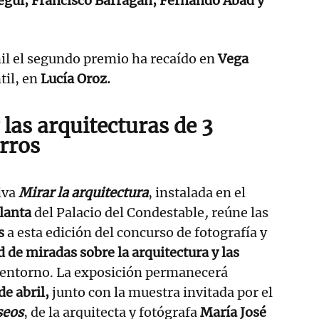
egui, Francisco Barragán, Fernando Abad y
nil el segundo premio ha recaído en
Vega
ntil, en
Lucía Oroz.
las arquitecturas de 3
rros
iva
Mirar la arquitectura
, instalada en el
planta
del Palacio del Condestable
,
reúne las
s
a esta edición del concurso de fotografía y
d de miradas sobre la arquitectura y las
 entorno. La exposición permanecerá
de abril,
junto con la muestra invitada por el
seos
, de la arquitecta y fotógrafa
María José