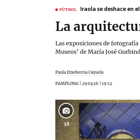
Iraola se deshace en e
FÚTBOL
La arquitectu
Las exposiciones de fotografía
Museos’ de María José Gurbindo 
Paula Etxeberria Cayuela
PAMPLONA
|
29·03·26
|
19:12
38