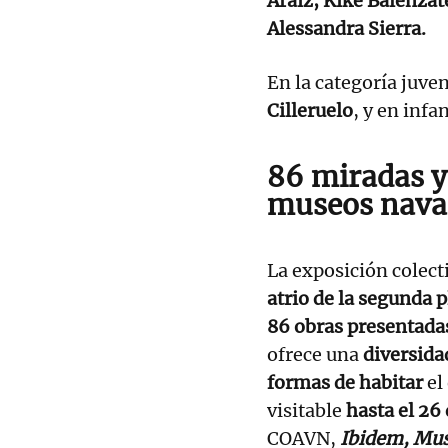
Araiz, Kike Balenzat
Alessandra Sierra.
En la categoría juve
Cilleruelo
, y en infa
86 miradas y 
museos nava
La exposición colect
atrio de la segunda 
86 obras presentada
ofrece una
diversida
formas de habitar
el
visitable
hasta el 26 
COAVN,
Ibidem, Mu