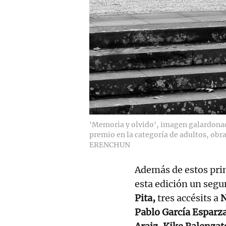
'Memoria y olvido', imagen galardonada
premio en la categoría de adultos, obr
ERENCHUN
Además de estos pri
esta edición un segu
Pita,
tres accésits a
N
Pablo García Esparz