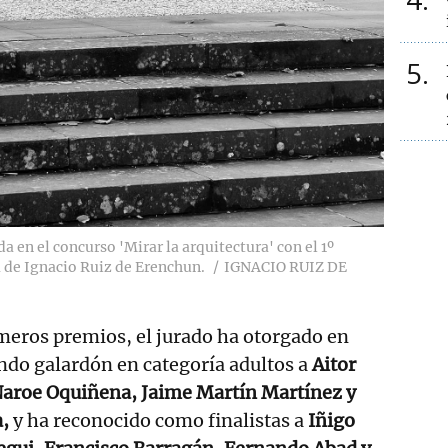
5
 en el concurso 'Mirar la arquitectura' con el 1º
a de Ignacio Ruiz de Erenchun.
IGNACIO RUIZ DE
meros premios, el jurado ha otorgado en
ndo galardón en categoría adultos a
Aitor
aroe Oquiñena, Jaime Martín Martínez y
a,
y ha reconocido como finalistas a
Iñigo