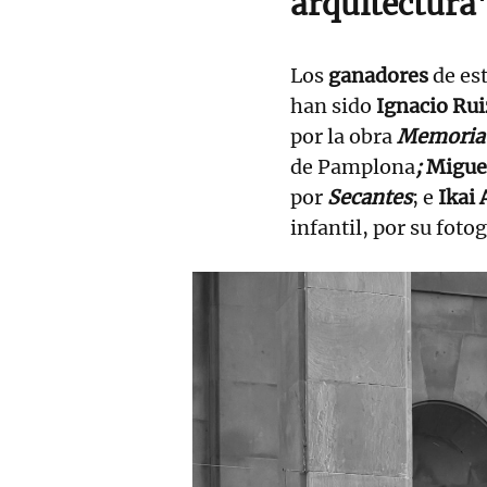
arquitectura'
Los
ganadores
de es
han sido
Ignacio Ru
por la obra
Memoria 
de Pamplona
;
Migue
por
Secantes
; e
Ikai 
infantil, por su foto