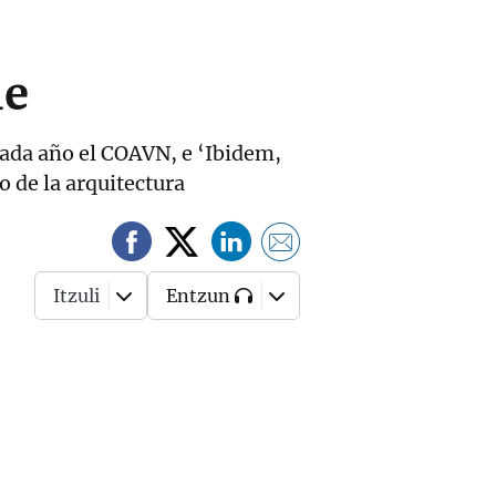
le
cada año el COAVN, e ‘Ibidem,
o de la arquitectura
Itzuli
Entzun