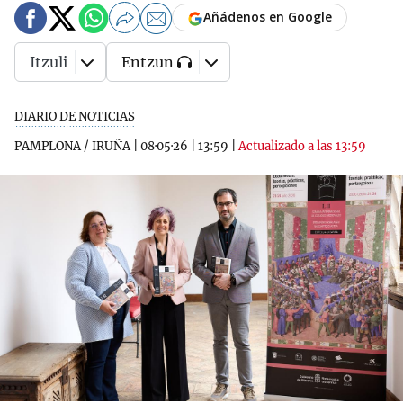
Añádenos en Google
Itzuli
Entzun
DIARIO DE NOTICIAS
PAMPLONA / IRUÑA
|
08·05·26
|
13:59
|
Actualizado a las 13:59