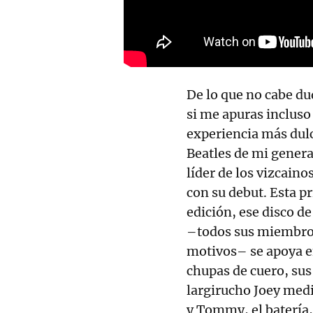
De lo que no cabe du
si me apuras incluso 
experiencia más dulc
Beatles de mi genera
líder de los vizcain
con su debut. Esta p
edición, ese disco de
–todos sus miembros 
motivos– se apoya en
chupas de cuero, sus
largirucho Joey med
y Tommy, el batería, 