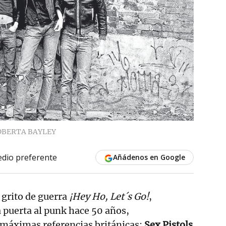
OBERTA BAYLEY
dio preferente
Añádenos en Google
 grito de guerra
¡Hey Ho, Let´s Go!
,
a puerta al punk hace 50 años,
 máximas referencias británicas:
Sex Pistols