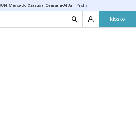
HUN
Mercado Osasuna
Osasuna-Al Ain
Prohibiciones eclipse
Derrama
Kiosko