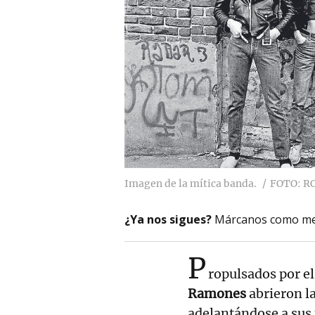
Imagen de la mítica banda.
FOTO: R
¿Ya nos sigues?
Márcanos como me
P
ropulsados por el
Ramones
abrieron l
adelantándose a sus