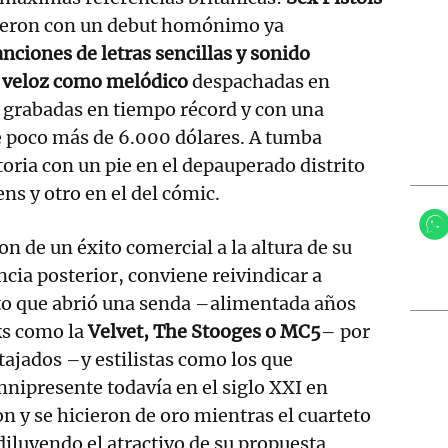
icieron con un debut homónimo ya
anciones de letras sencillas y sonido
n veloz como melódico
despachadas en
 grabadas en tiempo récord y con una
 poco más de 6.000 dólares. A tumba
toria con un pie en el depauperado distrito
s y otro en el del cómic.
 de un éxito comercial a la altura de su
ncia posterior, conviene reivindicar a
o que abrió una senda –alimentada años
ks como la
Velvet, The Stooges o MC5
– por
ajados –y estilistas como los que
nipresente todavía en el siglo XXI en
n y se hicieron de oro mientras el cuarteto
iluyendo el atractivo de su propuesta