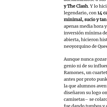
y The Clash
. Y lo h
legendario, con
14 c
minimal, sucio y ta
apenas media hora y
inversión mínima de
abierta, hicieron his
neoyorquino de Queen
Aunque nunca gozaron
genio ni de su influe
Ramones, un cuartet
antes por proto pun
la que alumnos avent
diseñaron su logo om
camisetas– se colaro
fue dando tumbos y d