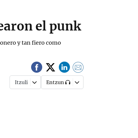
earon el punk
onero y tan fiero como
Itzuli
Entzun