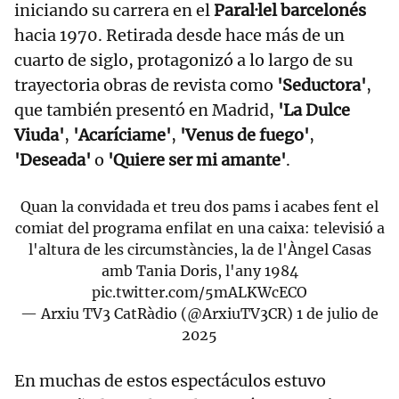
iniciando su carrera en el
Paral·lel barcelonés
hacia 1970. Retirada desde hace más de un
cuarto de siglo, protagonizó a lo largo de su
trayectoria obras de revista como
'Seductora'
,
que también presentó en Madrid,
'La Dulce
Viuda'
,
'Acaríciame'
,
'Venus de fuego'
,
'Deseada'
o
'Quiere ser mi amante'
.
Quan la convidada et treu dos pams i acabes fent el
comiat del programa enfilat en una caixa: televisió a
l'altura de les circumstàncies, la de l'Àngel Casas
amb Tania Doris, l'any 1984
pic.twitter.com/5mALKWcECO
— Arxiu TV3 CatRàdio (@ArxiuTV3CR)
1 de julio de
2025
En muchas de estos espectáculos estuvo