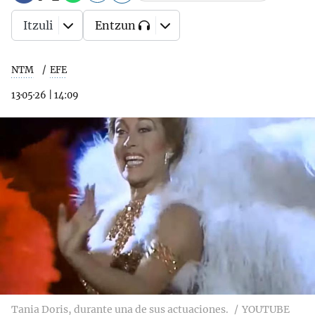
Itzuli
Entzun
NTM
EFE
13·05·26
|
14:09
Tania Doris, durante una de sus actuaciones.
YOUTUBE