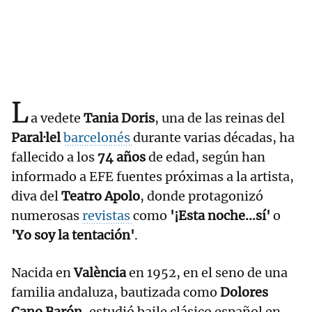
L
a vedete
Tania Doris
, una de las reinas del
Paral·lel
barcelonés
durante varias décadas, ha
fallecido a los
74 años
de edad, según han
informado a EFE fuentes próximas a la artista,
diva del
Teatro Apolo
, donde protagonizó
numerosas
revistas
como
'¡Esta noche...sí'
o
'Yo soy la tentación'
.
Nacida en
València
en 1952, en el seno de una
familia andaluza, bautizada como
Dolores
Cano Barón
, estudió baile clásico español en