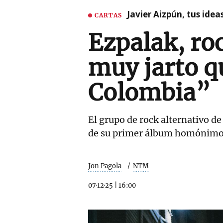
Javier Aizpún, tus ide
CARTAS
Ezpalak, ro
muy jarto q
Colombia”
El grupo de rock alternativo de
de su primer álbum homónimo
Jon Pagola
NTM
07·12·25
|
16:00