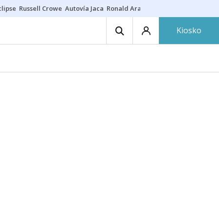
lipse
Russell Crowe
Autovía Jaca
Ronald Araújo
Prohibiciones eclips
Kiosko