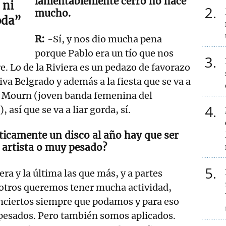
lamentablemente cerró no hace
 ni
2
mucho.
oda”
-Sí, y nos dio mucha pena
porque Pablo era un tío que nos
3
e. Lo de la Riviera es un pedazo de favorazo
va Belgrado y además a la fiesta que se va a
r Mourn (joven banda femenina del
4
así que se va a liar gorda, sí.
ticamente un disco al año hay que ser
 artista o muy pesado?
5
ra y la última las que más, y a partes
otros queremos tener mucha actividad,
onciertos siempre que podamos y para eso
 pesados. Pero también somos aplicados.