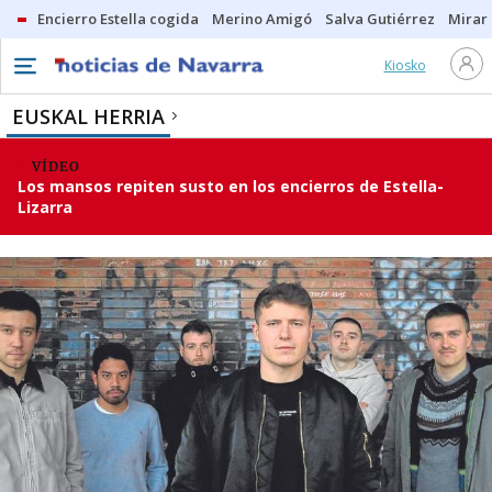
Encierro Estella cogida
Merino Amigó
Salva Gutiérrez
Mirar 
Kiosko
EUSKAL HERRIA
VÍDEO
Los mansos repiten susto en los encierros de Estella-
Lizarra