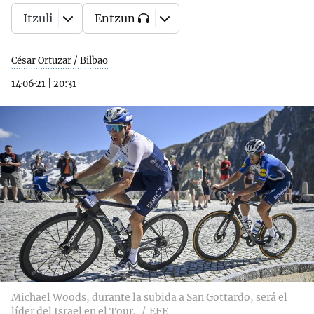
Itzuli
Entzun
César Ortuzar / Bilbao
14·06·21
|
20:31
Michael Woods, durante la subida a San Gottardo, será el
líder del Israel en el Tour.
EFE