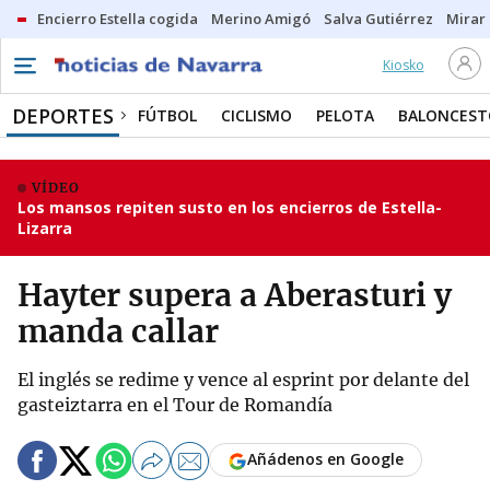
Encierro Estella cogida
Merino Amigó
Salva Gutiérrez
Mirar 
Kiosko
DEPORTES
FÚTBOL
CICLISMO
PELOTA
BALONCEST
VÍDEO
Los mansos repiten susto en los encierros de Estella-
Lizarra
Hayter supera a Aberasturi y
manda callar
El inglés se redime y vence al esprint por delante del
gasteiztarra en el Tour de Romandía
Añádenos en Google