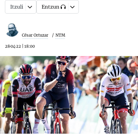
Itzuli
Entzun
César Ortuzar
NTM
28·04·22
|
18:00