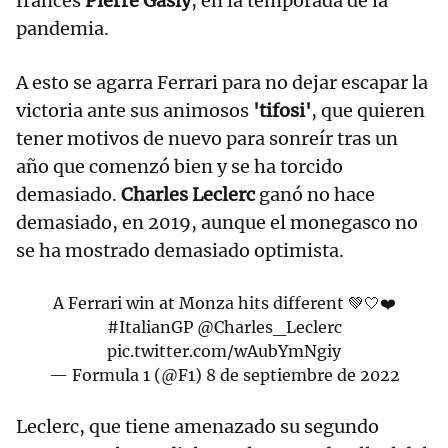
francés
Pierre Gasly
, en la temporada de la
pandemia.
A esto se agarra Ferrari para no dejar escapar la
victoria ante sus animosos
'tifosi'
, que quieren
tener motivos de nuevo para sonreír tras un
año que comenzó bien y se ha torcido
demasiado.
Charles Leclerc
ganó no hace
demasiado, en 2019, aunque el monegasco no
se ha mostrado demasiado optimista.
A Ferrari win at Monza hits different 💚🤍❤️
#ItalianGP
@Charles_Leclerc
pic.twitter.com/wAubYmNgiy
— Formula 1 (@F1)
8 de septiembre de 2022
Leclerc, que tiene amenazado su segundo