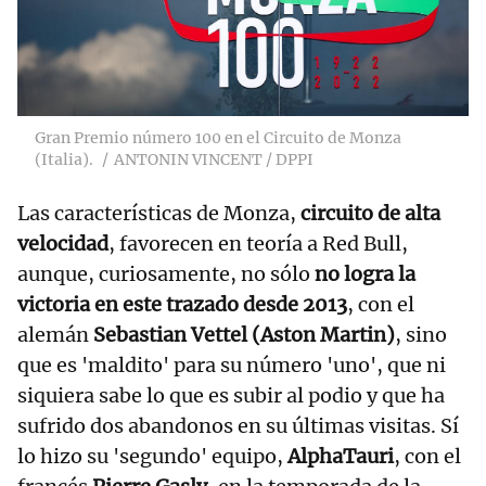
Gran Premio número 100 en el Circuito de Monza
(Italia).
ANTONIN VINCENT / DPPI
Las características de Monza,
circuito de alta
velocidad
, favorecen en teoría a Red Bull,
aunque, curiosamente, no sólo
no logra la
victoria en este trazado desde 2013
, con el
alemán
Sebastian Vettel (Aston Martin)
, sino
que es 'maldito' para su número 'uno', que ni
siquiera sabe lo que es subir al podio y que ha
sufrido dos abandonos en su últimas visitas. Sí
lo hizo su 'segundo' equipo,
AlphaTauri
, con el