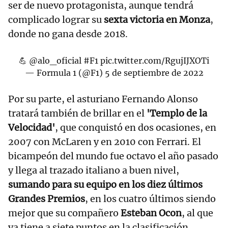
ser de nuevo protagonista, aunque tendrá
complicado lograr su
sexta victoria en Monza
,
donde no gana desde 2018.
💪
@alo_oficial
#F1
pic.twitter.com/RgujIJXOTi
— Formula 1 (@F1)
5 de septiembre de 2022
Por su parte, el asturiano Fernando Alonso
tratará también de brillar en el
'Templo de la
Velocidad'
, que conquistó en dos ocasiones, en
2007 con McLaren y en 2010 con Ferrari. El
bicampeón del mundo fue octavo el año pasado
y llega al trazado italiano a buen nivel,
sumando para su equipo en los diez últimos
Grandes Premios
, en los cuatro últimos siendo
mejor que su compañero
Esteban Ocon
, al que
ya tiene a siete puntos en la clasificación.