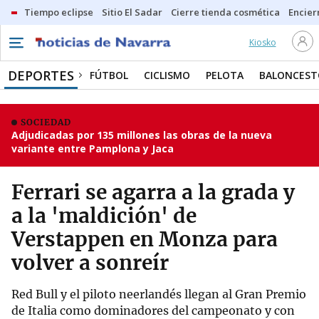
Tiempo eclipse
Sitio El Sadar
Cierre tienda cosmética
Encier
Kiosko
DEPORTES
FÚTBOL
CICLISMO
PELOTA
BALONCEST
SOCIEDAD
Adjudicadas por 135 millones las obras de la nueva
variante entre Pamplona y Jaca
Ferrari se agarra a la grada y
a la 'maldición' de
Verstappen en Monza para
volver a sonreír
Red Bull y el piloto neerlandés llegan al Gran Premio
de Italia como dominadores del campeonato y con