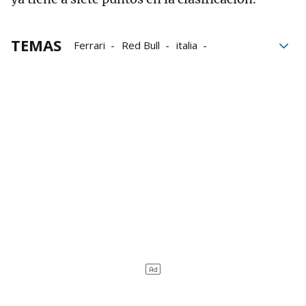
TEMAS
Ferrari
Red Bull
italia
Fórmula 1
Max Verstappen
Sergio Pérez
Carlos Sainz
Carlos Sainz Jr
Fernando Alonso
Mercedes
Alpine
Esteban Ocon
Lewis Hamilton
George Russell
Alpha Tauri
Pierre Gasly
Sebastian Vettel
Charles Leclerc
Mundial de Constructores
Mundial de Pilotos
Mundial F1 2022
Temporada F1 2022
McLaren
clasificación
Carreras
Automovilismo
F1