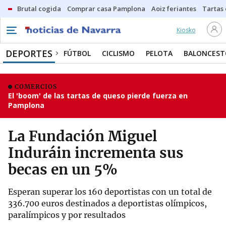
Brutal cogida
Comprar casa Pamplona
Aoiz feriantes
Tartas
Kiosko
DEPORTES
FÚTBOL
CICLISMO
PELOTA
BALONCEST
COMERCIOS
El 'boom' de las tartas de queso pierde fuerza en
Pamplona
La Fundación Miguel
Induráin incrementa sus
becas en un 5%
Esperan superar los 160 deportistas con un total de
336.700 euros destinados a deportistas olímpicos,
paralímpicos y por resultados