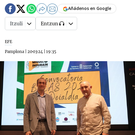
Añádenos en Google
Itzuli
Entzun
EFE
Pamplona
|
20·03·24
|
19:35