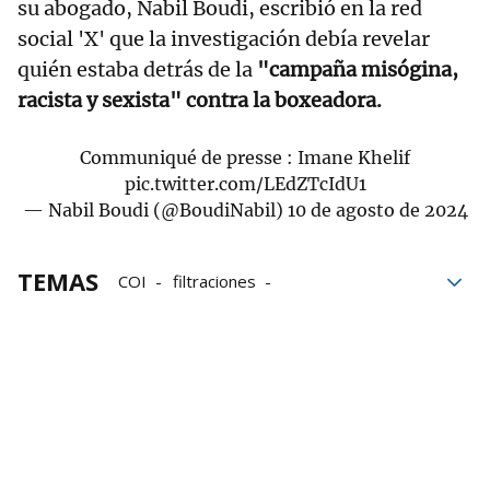
su abogado, Nabil Boudi, escribió en la red
social 'X' que la investigación debía revelar
quién estaba detrás de la
"campaña misógina,
racista y sexista" contra la boxeadora.
Communiqué de presse : Imane Khelif
pic.twitter.com/LEdZTcIdU1
— Nabil Boudi (@BoudiNabil)
10 de agosto de 2024
TEMAS
COI
filtraciones
mensajes de odio
redes sociales
Juegos Olímpicos
París 2024