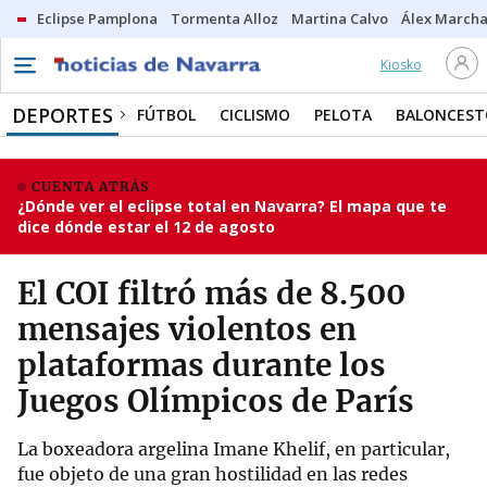
Eclipse Pamplona
Tormenta Alloz
Martina Calvo
Álex Marcha
Kiosko
DEPORTES
FÚTBOL
CICLISMO
PELOTA
BALONCEST
CUENTA ATRÁS
¿Dónde ver el eclipse total en Navarra? El mapa que te
dice dónde estar el 12 de agosto
El COI filtró más de 8.500
mensajes violentos en
plataformas durante los
Juegos Olímpicos de París
La boxeadora argelina Imane Khelif, en particular,
fue objeto de una gran hostilidad en las redes