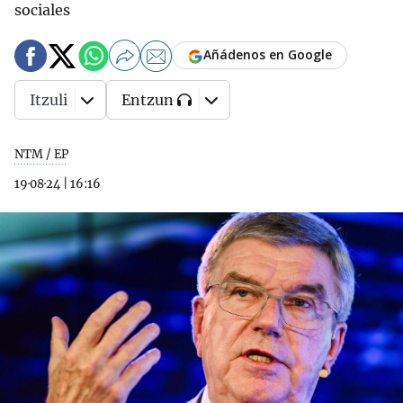
sociales
Añádenos en Google
Itzuli
Entzun
NTM / EP
19·08·24
|
16:16