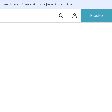
lipse
Russell Crowe
Autovía Jaca
Ronald Araújo
Prohibiciones eclips
Kiosko