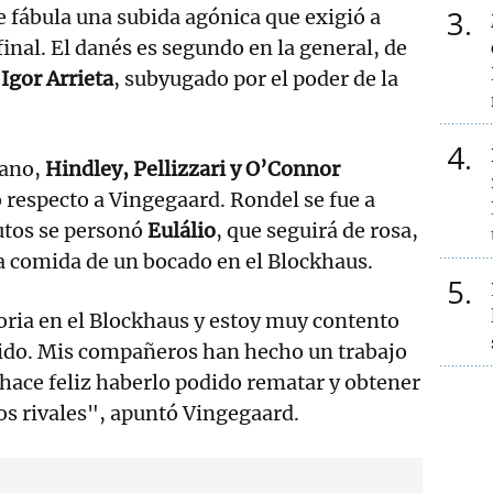
3
e fábula una subida agónica que exigió a
inal. El danés es segundo en la general, de
Igor Arrieta
, subyugado por el poder de la
4
lano,
Hindley, Pellizzari y O’Connor
respecto a Vingegaard. Rondel se fue a
nutos se personó
Eulálio
, que seguirá de rosa,
a comida de un bocado en el Blockhaus.
5
ctoria en el Blockhaus y estoy muy contento
ido. Mis compañeros han hecho un trabajo
hace feliz haberlo podido rematar y obtener
los rivales", apuntó Vingegaard.