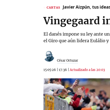
Javier Aizpún, tus ide
CARTAS
Vingegaard i
El danés impone su ley ante un
el Giro que aún lidera Eulálio 
César Ortuzar
15·05·26
|
17:36
|
Actualizado a las 20:03