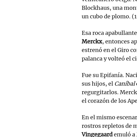
Blockhaus, una mont
un cubo de plomo. (1
Esa roca apabullante
Merckx
, entonces ap
estrenó en el Giro c
palanca y volteó el c
Fue su Epifanía. Nac
sus hijos, el
Caníbal
regurgitarlos. Merck
el corazón de los Ap
En el mismo escenari
rostros repletos de m
Vingegaard
emuló a 