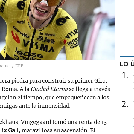
LO 
haus.
EFE
1
mera piedra para construir su primer Giro,
n Roma. A la
Ciudad Eterna
se llega a través
gelan el tiempo, que empequeñecen a los
2
migas ante la inmensidad.
ockhaus, Vingegaard tomó una renta de 13
lix Gall
, maravillosa su ascensión. El