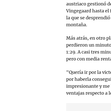
austriaco gestionó d
Vingegaard hasta el f
la que se desprendió
montaña.
Más atrás, en otro p
perdieron un minuto 
1:29. A casi tres mi
pero con media rent
"Quería ir por la vi
por haberla consegu
impresionante y me 
ventajas respecto a 