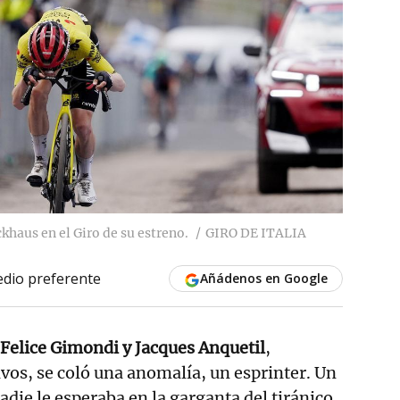
ckhaus en el Giro de su estreno.
GIRO DE ITALIA
dio preferente
Añádenos en Google
Felice Gimondi y Jacques Anquetil
,
os, se coló una anomalía, un esprinter. Un
adie le esperaba en la garganta del tiránico