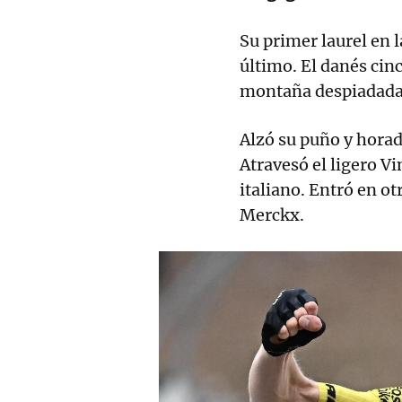
Su primer laurel en l
último. El danés cin
montaña despiadada,
Alzó su puño y horad
Atravesó el ligero V
italiano. Entró en o
Merckx.