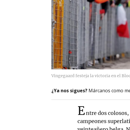
Vingegaard festeja la victoria en el Blo
¿Ya nos sigues?
Márcanos como me
E
ntre dos colosos,
campeones superlativ
veinteañero belga. N