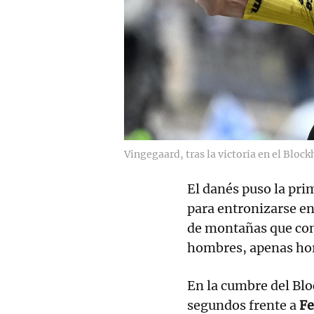
Vingegaard, tras la victoria en el Block
El danés puso la pri
para entronizarse e
de montañas que con
hombres, apenas hor
En la cumbre del Bl
segundos frente a
Fe