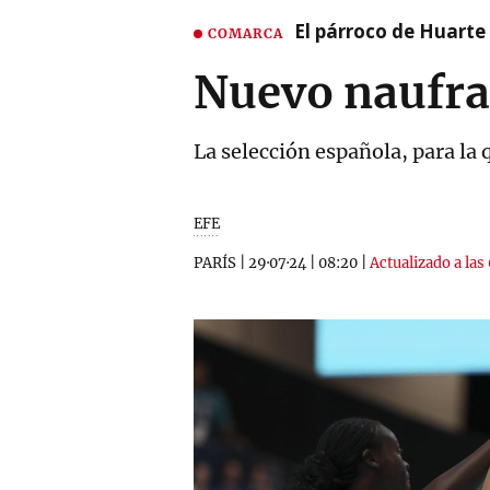
El párroco de Huarte 
COMARCA
Nuevo naufrag
La selección española, para la
EFE
PARÍS
|
29·07·24
|
08:20
|
Actualizado a las