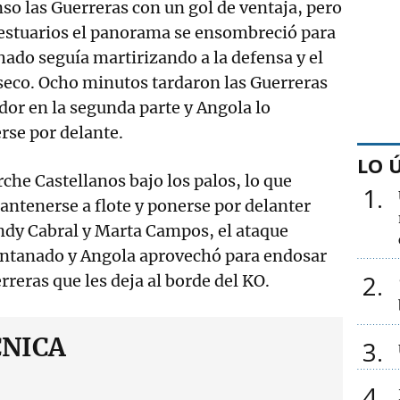
so las Guerreras con un gol de ventaja, pero
 vestuarios el panorama se ensombreció para
ado seguía martirizando a la defensa y el
seco. Ocho minutos tardaron las Guerreras
dor en la segunda parte y Angola lo
rse por delante.
LO 
he Castellanos bajo los palos, lo que
1
ntenerse a flote y ponerse por delanter
ndy Cabral y Marta Campos, el ataque
ntanado y Angola aprovechó para endosar
2
rreras que les deja al borde del KO.
CNICA
3
4