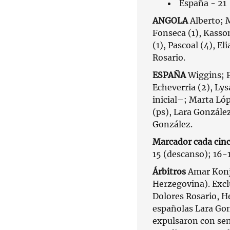
España - 21
ANGOLA
Alberto; 
Fonseca (1), Kassom
(1), Pascoal (4), El
Rosario.
ESPAÑA
Wiggins; P
Echeverria (2), Lys
inicial–; Marta Lóp
(ps), Lara Gonzále
González.
Marcador cada cin
15 (descanso); 16-1
Árbitros
Amar Konj
Herzegovina). Excl
Dolores Rosario, He
españolas Lara Gon
expulsaron con send