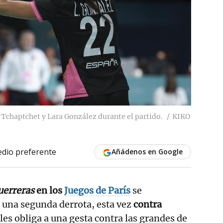
Tchaptchet y Lara González durante el partido.
KIKO
dio preferente
Añádenos en Google
uerreras
en los
Juegos de París
se
 una segunda derrota, esta vez
contra
les obliga a una gesta contra las grandes de