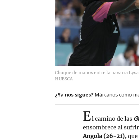
Choque de manos entre la navarra Lysa 
HUESCA
¿Ya nos sigues?
Márcanos como me
E
l camino de las
G
ensombrece al sufrir
Angola (26-21),
que 