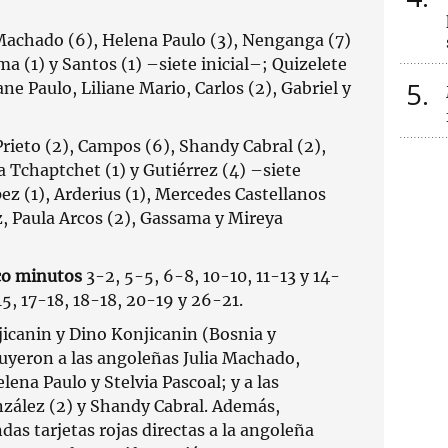
Machado (6), Helena Paulo (3), Nenganga (7)
a (1) y Santos (1) –siete inicial–; Quizelete
5
iane Paulo, Liliane Mario, Carlos (2), Gabriel y
rieto (2), Campos (6), Shandy Cabral (2),
a Tchaptchet (1) y Gutiérrez (4) –siete
ez (1), Arderius (1), Mercedes Castellanos
z, Paula Arcos (2), Gassama y Mireya
co minutos
3-2, 5-5, 6-8, 10-10, 11-13 y 14-
5, 17-18, 18-18, 20-19 y 26-21.
icanin y Dino Konjicanin (Bosnia y
uyeron a las angoleñas Julia Machado,
lena Paulo y Stelvia Pascoal; y a las
zález (2) y Shandy Cabral. Además,
as tarjetas rojas directas a la angoleña