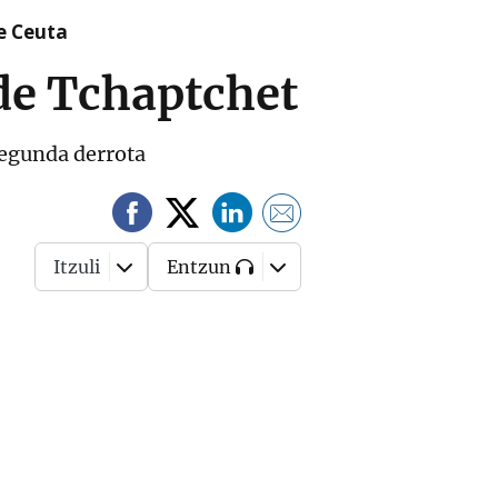
re Ceuta
 de Tchaptchet
segunda derrota
Itzuli
Entzun