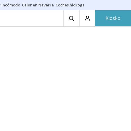
r incómodo
Calor en Navarra
Coches hidrógeno
Alerta en EE.UU.
Kiosko