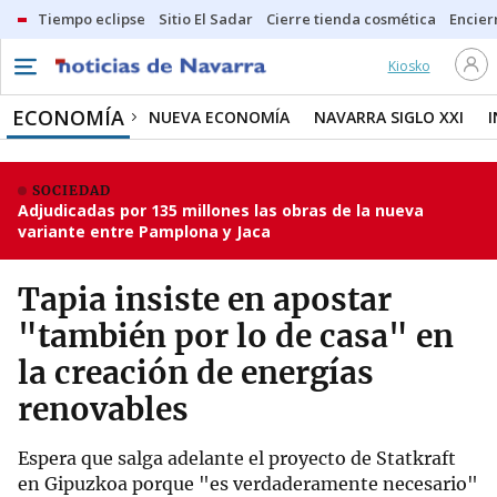
Tiempo eclipse
Sitio El Sadar
Cierre tienda cosmética
Encier
Kiosko
ECONOMÍA
NUEVA ECONOMÍA
NAVARRA SIGLO XXI
SOCIEDAD
Adjudicadas por 135 millones las obras de la nueva
variante entre Pamplona y Jaca
Tapia insiste en apostar
"también por lo de casa" en
la creación de energías
renovables
Espera que salga adelante el proyecto de Statkraft
en Gipuzkoa porque "es verdaderamente necesario"