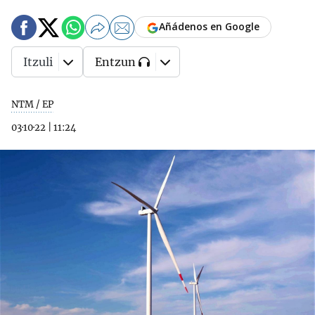
Añádenos en Google
Itzuli
Entzun
NTM / EP
03·10·22
|
11:24