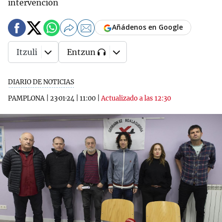
intervención
Añádenos en Google
Itzuli
Entzun
DIARIO DE NOTICIAS
PAMPLONA
|
23·01·24
|
11:00
|
Actualizado a las 12:30