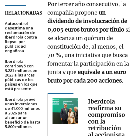
Por tercer año consecutivo, la
compañía propone
un
RELACIONADAS
dividendo de involucración de
Autocontrol
desestima una
0,005 euros brutos por título
si
reclamación de
Iberdrola contra
se alcanza un quórum de
Repsol por
constitución de, al menos, el
publicidad
engañosa
70 %, una iniciativa que busca
Iberdrola
fomentar la participación en la
contribuyó con
9.281 millones en
junta y que
equivale a un euro
2023 a las arcas
públicas de los
bruto por cada 200 acciones.
países en los que
está presente
Iberdrola prevé
Iberdrola
unas inversiones
reafirma su
de 41.000 millones
a 2026 para
compromiso
alcanzar un
con la
beneficio de hasta
5.800 millones
retribución
al accionista,