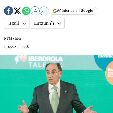
Añádenos en Google
Itzuli
Entzun
NTM / EFE
15·05·24
|
09:58