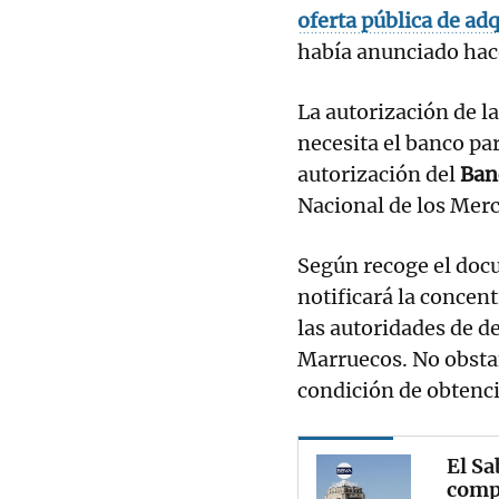
oferta pública de ad
había anunciado hac
La autorización de l
necesita el banco pa
autorización del
Ban
Nacional de los Mer
Según recoge el doc
notificará la concen
las autoridades de d
Marruecos. No obstan
condición de obtenci
El Sa
compo