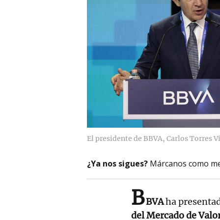
El presidente de BBVA, Carlos Torres Vi
¿Ya nos sigues?
Márcanos como me
B
BVA
ha presentad
del Mercado de Val