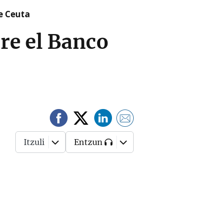
re Ceuta
re el Banco
Itzuli
Entzun