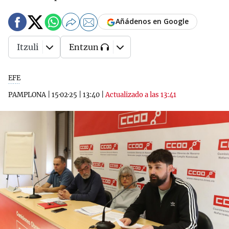
Añádenos en Google
Itzuli
Entzun
EFE
PAMPLONA
|
15·02·25
|
13:40
|
Actualizado a las 13:41