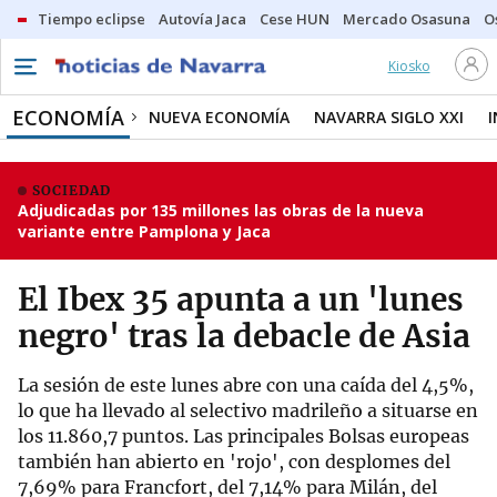
Tiempo eclipse
Autovía Jaca
Cese HUN
Mercado Osasuna
O
Kiosko
ECONOMÍA
NUEVA ECONOMÍA
NAVARRA SIGLO XXI
SOCIEDAD
Adjudicadas por 135 millones las obras de la nueva
variante entre Pamplona y Jaca
El Ibex 35 apunta a un 'lunes
negro' tras la debacle de Asia
La sesión de este lunes abre con una caída del 4,5%,
lo que ha llevado al selectivo madrileño a situarse en
los 11.860,7 puntos. Las principales Bolsas europeas
también han abierto en 'rojo', con desplomes del
7,69% para Francfort, del 7,14% para Milán, del