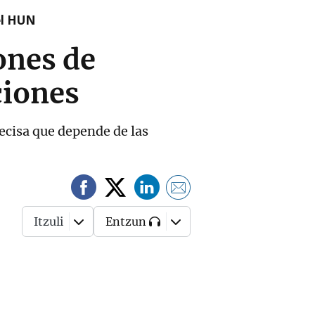
el HUN
ones de
ciones
recisa que depende de las
Itzuli
Entzun