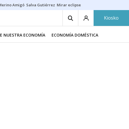
Merino Amigó
Salva Gutiérrez
Mirar eclipse
Iraola-Víctor
Ángel Eche
Kiosko
DE NUESTRA ECONOMÍA
ECONOMÍA DOMÉSTICA