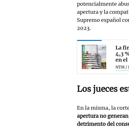
potencialmente abusi
apertura y la compati
Supremo español con
2023.
La fi
4,3 %
en el
NTM / 
Los jueces es
En la misma, la cor
apertura no generan
detrimento del con