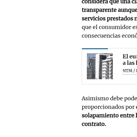
considera que una cl
transparente aunque 
servicios prestados 
que el consumidor es
consecuencias económ
El eu
a las
NTM / 
Asimismo debe poder
proporcionados por 
solapamiento entre lo
contrato.