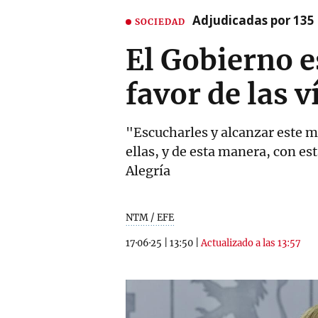
Adjudicadas por 135 
SOCIEDAD
El Gobierno e
favor de las 
"Escucharles y alcanzar este me
ellas, y de esta manera, con e
Alegría
NTM / EFE
17·06·25
|
13:50
|
Actualizado a las 13:57