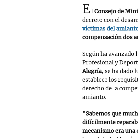
E
l
Consejo de Mini
decreto con el desar
víctimas del amiant
compensación dos añ
Según ha avanzado l
Profesional y Deport
Alegría
, se ha dado 
establece los requis
derecho de la compe
amianto.
"Sabemos que muchos
difícilmente reparab
mecanismo era una cu