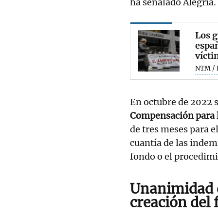
ha señalado Alegría.
Los g
españ
vícti
NTM / 
En octubre de 2022 s
Compensación para l
de tres meses para e
cuantía de las indem
fondo o el procedimi
Unanimidad e
creación del