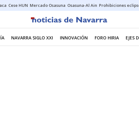
Jaca
Cese HUN
Mercado Osasuna
Osasuna-Al Ain
Prohibiciones eclips
ÍA
NAVARRA SIGLO XXI
INNOVACIÓN
FORO HIRIA
EJES 