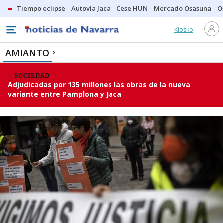
Tiempo eclipse
Autovía Jaca
Cese HUN
Mercado Osasuna
O
Kiosko
AMIANTO
SOCIEDAD
Adjudicadas por 135 millones las obras de la nueva
variante entre Pamplona y Jaca