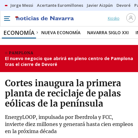
Jorge Messi
Acertante Euromillones
Javier Aizpún
Devoré
P
Kiosko
ECONOMÍA
NUEVA ECONOMÍA
NAVARRA SIGLO XXI
PAMPLONA
El nuevo negocio que abrirá en pleno centro de Pamplona
tras el cierre de Devoré
Cortes inaugura la primera
planta de reciclaje de palas
eólicas de la península
EnergyLOOP, impulsada por Iberdrola y FCC,
invierte diez millones y generará hasta cien empleos
en la próxima década