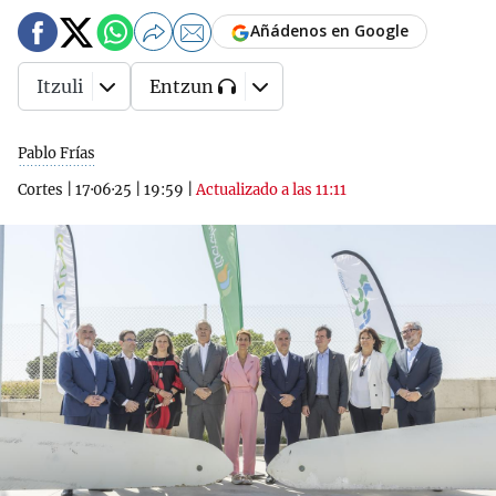
Añádenos en Google
Itzuli
Entzun
Pablo Frías
Cortes
|
17·06·25
|
19:59
|
Actualizado a las 11:11