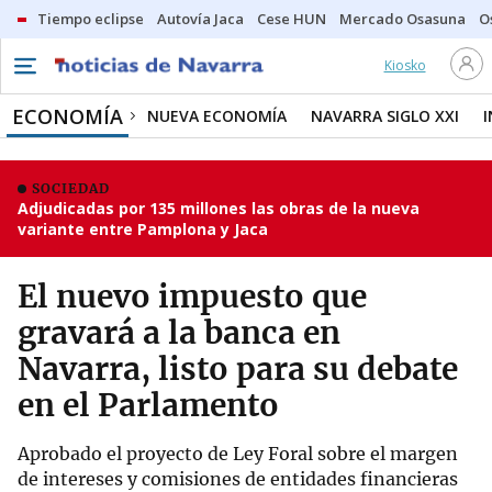
Tiempo eclipse
Autovía Jaca
Cese HUN
Mercado Osasuna
O
Kiosko
ECONOMÍA
NUEVA ECONOMÍA
NAVARRA SIGLO XXI
SOCIEDAD
Adjudicadas por 135 millones las obras de la nueva
variante entre Pamplona y Jaca
El nuevo impuesto que
gravará a la banca en
Navarra, listo para su debate
en el Parlamento
Aprobado el proyecto de Ley Foral sobre el margen
de intereses y comisiones de entidades financieras