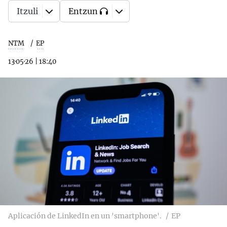
Itzuli
Entzun
NTM
EP
13·05·26
|
18:40
Aplicación de LinkedIn en un 'smartphone'.
EP