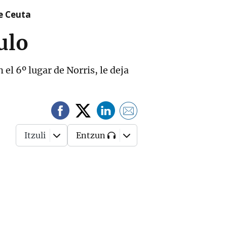
re Ceuta
ulo
el 6º lugar de Norris, le deja
Itzuli
Entzun