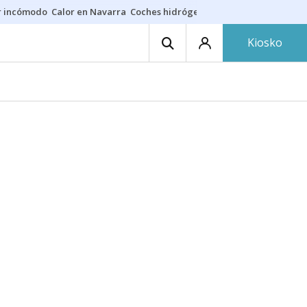
r incómodo
Calor en Navarra
Coches hidrógeno
Alerta en EE.UU.
Kiosko