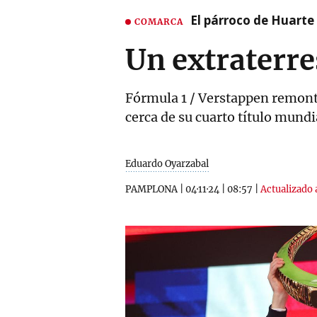
El párroco de Huarte 
COMARCA
Un extraterre
Fórmula 1 / Verstappen remonta 
cerca de su cuarto título mundi
Eduardo Oyarzabal
PAMPLONA
|
04·11·24
|
08:57
|
Actualizado 