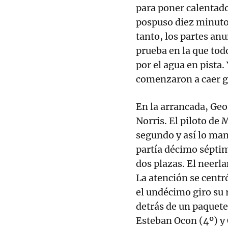
para poner calentado
pospuso diez minuto
tanto, los partes an
prueba en la que to
por el agua en pista.
comenzaron a caer g
En la arrancada, Geo
Norris. El piloto de
segundo y así lo man
partía décimo séptimo
dos plazas. El neerl
La atención se centr
el undécimo giro su 
detrás de un paquet
Esteban Ocon (4º) y 