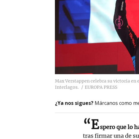
Max Verstappen celebra su victoria en e
Interlagos.
EUROPA PRESS
¿Ya nos sigues?
Márcanos como me
“E
spero que lo 
tras firmar una de su