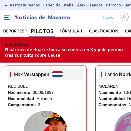
Restos humanos
Fallecido Estella
Álex Lizancos
Párroco Huar
Kiosko
PILOTOS
DEPORTES
FÓRMULA 1
CLASIFICACIÓN
CA
COMARCA
El párroco de Huarte borra su cuenta en X y pide perdón
tras sus tuits sobre Ceuta
Max
Verstappen
Lando
Norri
RED BULL
MCLAREN
Nacimiento
: 30/09/1997
Nacimiento
: 13/
Nacionalidad
: Holanda
Nacionalidad
: R
Campeonatos
: 3
Campeonatos
: 