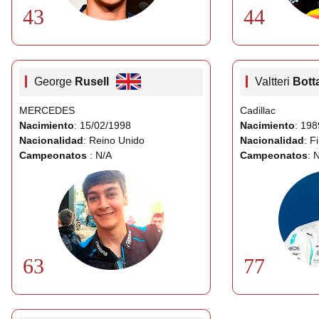
44
43
George
Rusell
Valtteri
Bott
MERCEDES
Cadillac
Nacimiento
: 15/02/1998
Nacimiento
: 19
Nacionalidad
: Reino Unido
Nacionalidad
: F
Campeonatos
: N/A
Campeonatos
: 
63
77