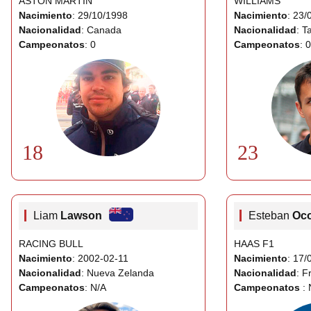
ASTON MARTIN
WILLIAMS
Nacimiento
: 29/10/1998
Nacimiento
: 23/
Nacionalidad
: Canada
Nacionalidad
: T
Campeonatos
: 0
Campeonatos
: 0
18
23
Liam
Lawson
Esteban
Oc
RACING BULL
HAAS F1
Nacimiento
: 2002-02-11
Nacimiento
: 17/
Nacionalidad
: Nueva Zelanda
Nacionalidad
: F
Campeonatos
: N/A
Campeonatos
: 