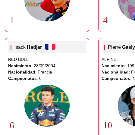
4
1
Isack
Hadjar
Pierre
Gasly
RED BULL
ALPINE
Nacimiento
: 28/09/2004
Nacimiento
: 19
Nacionalidad
: Francia
Nacionalidad
: F
Campeonatos
: 6
Campeonatos
: 
6
10