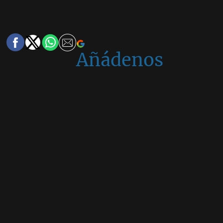
Añádenos
en
Google