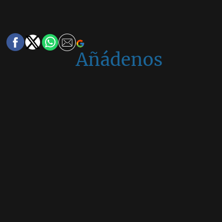
Añádenos
en
Google