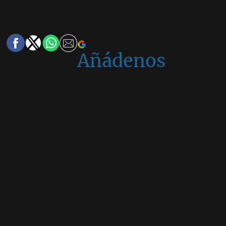
Añádenos
en
Google