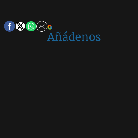
Añádenos
en
Google