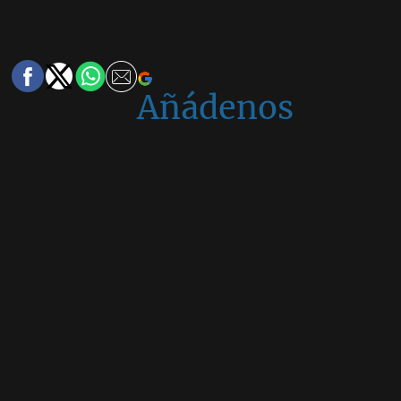
Añádenos
en
Google