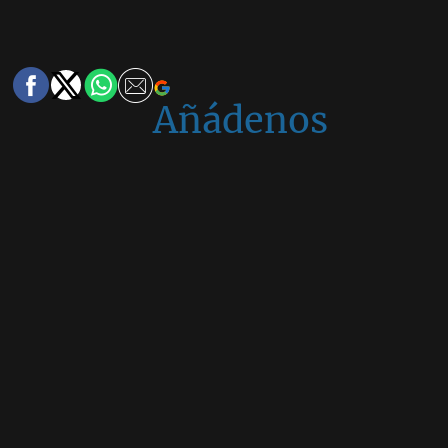
Añádenos
en
Google