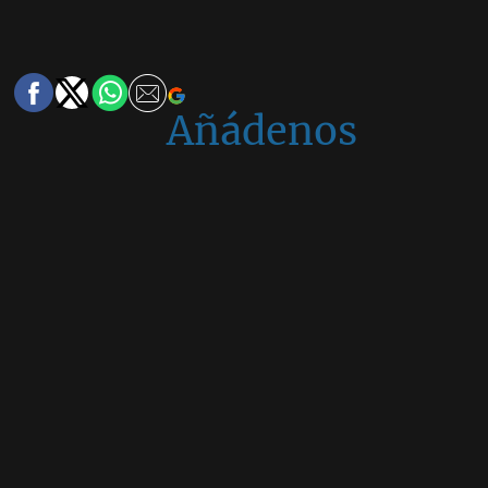
Añádenos
en
Google