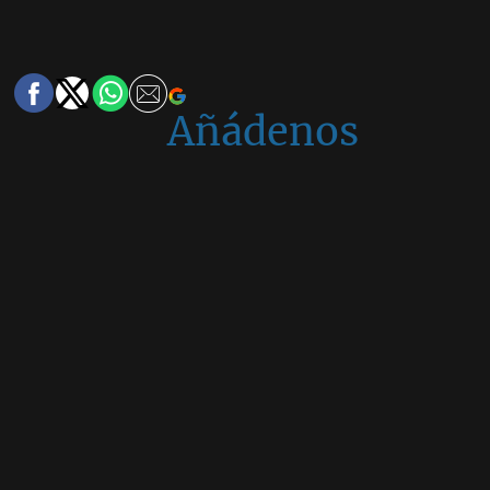
Añádenos
en
Google