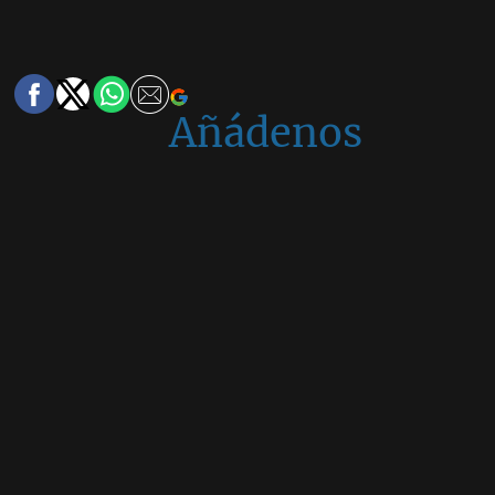
Añádenos
en
Google