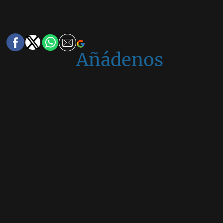
Añádenos
en
Google